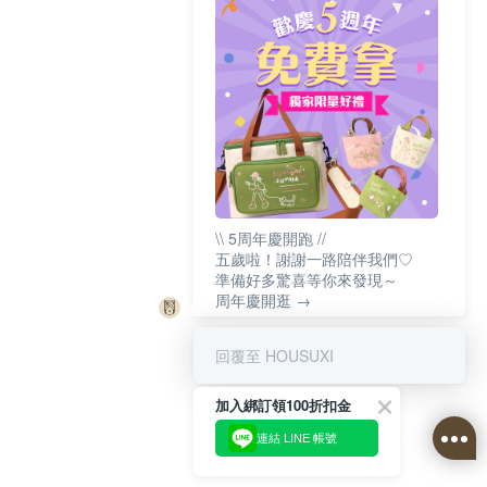
\\ 5周年慶開跑 //
五歲啦！謝謝一路陪伴我們♡
準備好多驚喜等你來發現～
周年慶開逛 →
回覆至 HOUSUXI
加入綁訂領100折扣金
連結 LINE 帳號