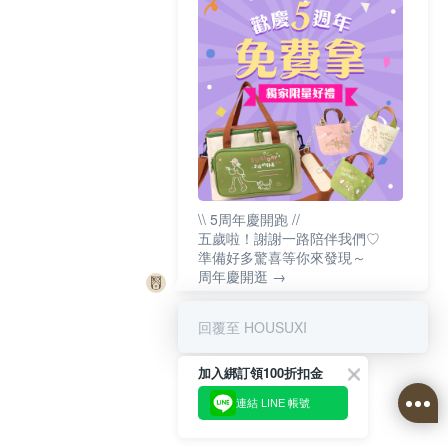
\\ 5周年慶開跑 //
五歲啦！謝謝一路陪伴我們♡
準備好多驚喜等你來發現～
周年慶開逛 →
回覆至 HOUSUXI
加入綁訂領100折扣金
連結 LINE 帳號