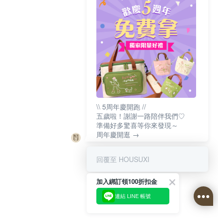
\\ 5周年慶開跑 //
五歲啦！謝謝一路陪伴我們♡
準備好多驚喜等你來發現～
周年慶開逛 →
回覆至 HOUSUXI
加入綁訂領100折扣金
連結 LINE 帳號