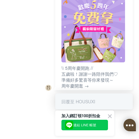
\\ 5周年慶開跑 //
五歲啦！謝謝一路陪伴我們♡
準備好多驚喜等你來發現～
周年慶開逛 →
回覆至 HOUSUXI
加入綁訂領100折扣金
連結 LINE 帳號