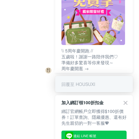
\\ 5周年慶開跑 //
五歲啦！謝謝一路陪伴我們♡
準備好多驚喜等你來發現～
周年慶開逛 →
回覆至 HOUSUXI
加入綁訂領100折扣金
綁訂官網帳戶立即獲得$100折價
券！訂單查詢、隱藏優惠、還有好
先生親切的一對一客服💖
連結 LINE 帳號