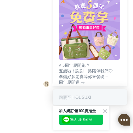
\\ 5周年慶開跑 //
五歲啦！謝謝一路陪伴我們♡
準備好多驚喜等你來發現～
周年慶開逛 →
回覆至 HOUSUXI
加入綁訂領100折扣金
連結 LINE 帳號