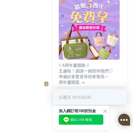
\\ 5周年慶開跑 //
五歲啦！謝謝一路陪伴我們♡
準備好多驚喜等你來發現～
周年慶開逛 →
回覆至 HOUSUXI
加入綁訂領100折扣金
連結 LINE 帳號