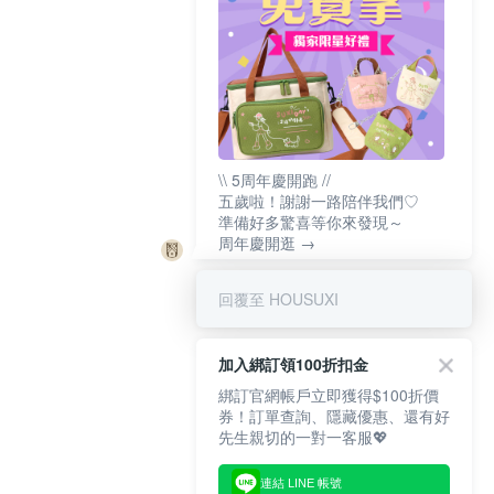
\\ 5周年慶開跑 //
五歲啦！謝謝一路陪伴我們♡
準備好多驚喜等你來發現～
周年慶開逛 →
回覆至 HOUSUXI
加入綁訂領100折扣金
綁訂官網帳戶立即獲得$100折價
券！訂單查詢、隱藏優惠、還有好
先生親切的一對一客服💖
連結 LINE 帳號