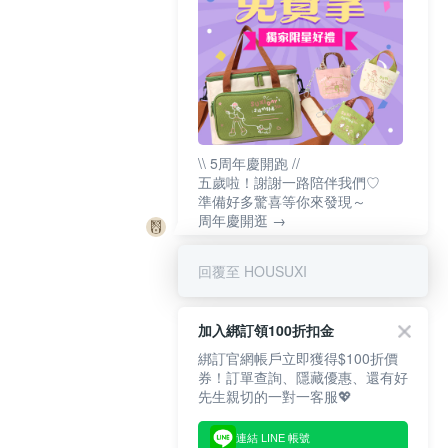
\\ 5周年慶開跑 //
五歲啦！謝謝一路陪伴我們♡
準備好多驚喜等你來發現～
周年慶開逛 →
回覆至 HOUSUXI
加入綁訂領100折扣金
綁訂官網帳戶立即獲得$100折價
券！訂單查詢、隱藏優惠、還有好
先生親切的一對一客服💖
連結 LINE 帳號