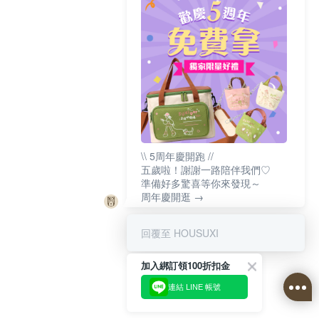
\\ 5周年慶開跑 //
五歲啦！謝謝一路陪伴我們♡
準備好多驚喜等你來發現～
周年慶開逛 →
回覆至 HOUSUXI
加入綁訂領100折扣金
連結 LINE 帳號