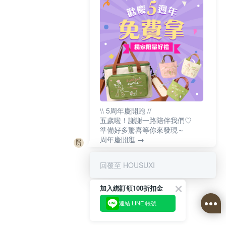
\\ 5周年慶開跑 //
五歲啦！謝謝一路陪伴我們♡
準備好多驚喜等你來發現～
周年慶開逛 →
回覆至 HOUSUXI
加入綁訂領100折扣金
連結 LINE 帳號