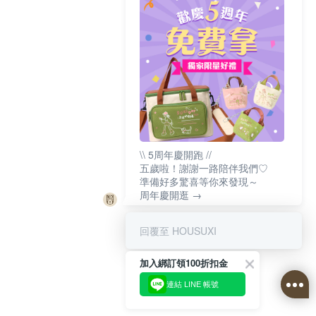
\\ 5周年慶開跑 //
五歲啦！謝謝一路陪伴我們♡
準備好多驚喜等你來發現～
周年慶開逛 →
回覆至 HOUSUXI
加入綁訂領100折扣金
連結 LINE 帳號