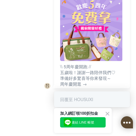
\\ 5周年慶開跑 //
五歲啦！謝謝一路陪伴我們♡
準備好多驚喜等你來發現～
周年慶開逛 →
回覆至 HOUSUXI
加入綁訂領100折扣金
連結 LINE 帳號