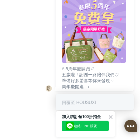
\\ 5周年慶開跑 //
五歲啦！謝謝一路陪伴我們♡
準備好多驚喜等你來發現～
周年慶開逛 →
回覆至 HOUSUXI
加入綁訂領100折扣金
連結 LINE 帳號