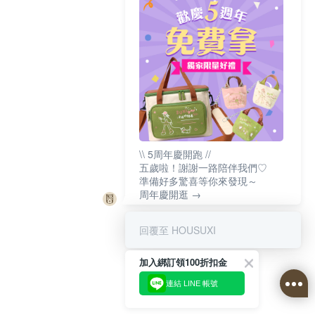
\\ 5周年慶開跑 //
五歲啦！謝謝一路陪伴我們♡
準備好多驚喜等你來發現～
周年慶開逛 →
回覆至 HOUSUXI
加入綁訂領100折扣金
連結 LINE 帳號