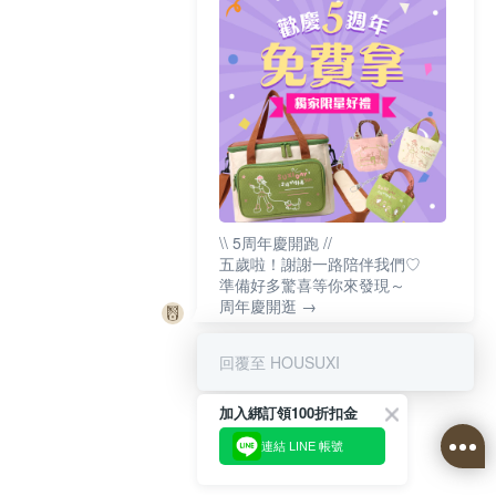
\\ 5周年慶開跑 //
五歲啦！謝謝一路陪伴我們♡
準備好多驚喜等你來發現～
周年慶開逛 →
回覆至 HOUSUXI
加入綁訂領100折扣金
連結 LINE 帳號