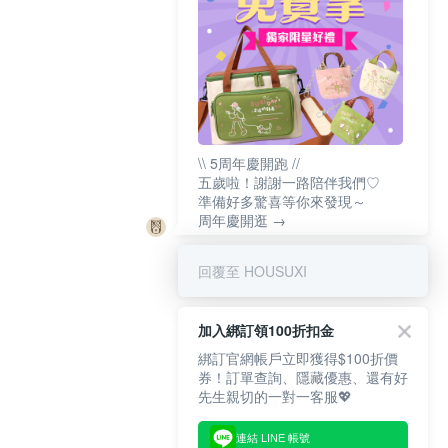
\\ 5周年慶開跑 //
五歲啦！謝謝一路陪伴我們♡
準備好多驚喜等你來發現～
周年慶開逛 →
回覆至 HOUSUXI
加入綁訂領100折扣金
綁訂官網帳戶立即獲得$100折價
券！訂單查詢、隱藏優惠、還有好
先生親切的一對一客服💖
連結 LINE 帳號