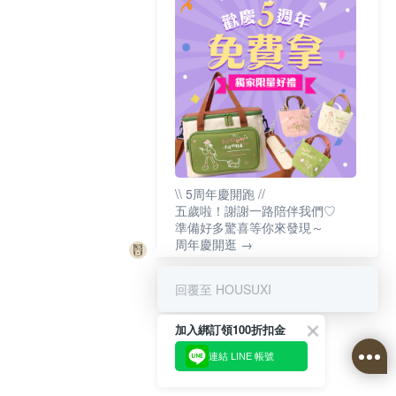
\\ 5周年慶開跑 //
五歲啦！謝謝一路陪伴我們♡
準備好多驚喜等你來發現～
周年慶開逛 →
回覆至 HOUSUXI
加入綁訂領100折扣金
連結 LINE 帳號