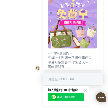
\\ 5周年慶開跑 //
五歲啦！謝謝一路陪伴我們♡
準備好多驚喜等你來發現～
周年慶開逛 →
回覆至 HOUSUXI
加入綁訂領100折扣金
連結 LINE 帳號