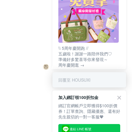
\\ 5周年慶開跑 //
五歲啦！謝謝一路陪伴我們♡
準備好多驚喜等你來發現～
周年慶開逛 →
回覆至 HOUSUXI
加入綁訂領100折扣金
綁訂官網帳戶立即獲得$100折價
券！訂單查詢、隱藏優惠、還有好
先生親切的一對一客服💖
連結 LINE 帳號