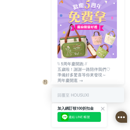
\\ 5周年慶開跑 //
五歲啦！謝謝一路陪伴我們♡
準備好多驚喜等你來發現～
周年慶開逛 →
回覆至 HOUSUXI
加入綁訂領100折扣金
連結 LINE 帳號