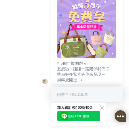
\\ 5周年慶開跑 //
五歲啦！謝謝一路陪伴我們♡
準備好多驚喜等你來發現～
周年慶開逛 →
回覆至 HOUSUXI
加入綁訂領100折扣金
連結 LINE 帳號