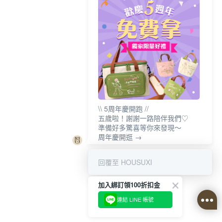
\\ 5周年慶開跑 //
五歲啦！謝謝一路陪伴我們♡
準備好多驚喜等你來發現～
周年慶開逛 →
回覆至 HOUSUXI
加入綁訂領100折扣金
連結 LINE 帳號