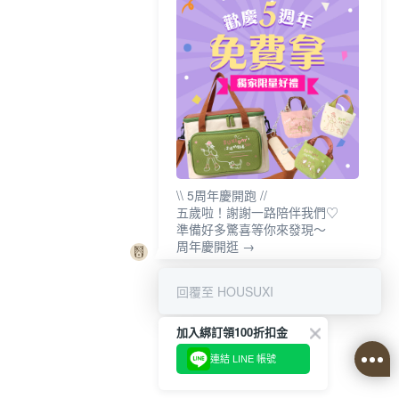
\\ 5周年慶開跑 //
五歲啦！謝謝一路陪伴我們♡
準備好多驚喜等你來發現～
周年慶開逛 →
回覆至 HOUSUXI
加入綁訂領100折扣金
連結 LINE 帳號