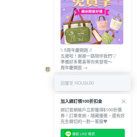
\\ 5周年慶開跑 //
五歲啦！謝謝一路陪伴我們♡
準備好多驚喜等你來發現～
周年慶開逛 →
回覆至 HOUSUXI
加入綁訂領100折扣金
綁訂官網帳戶立即獲得$100折價
券！訂單查詢、隱藏優惠、還有好
先生親切的一對一客服💖
連結 LINE 帳號