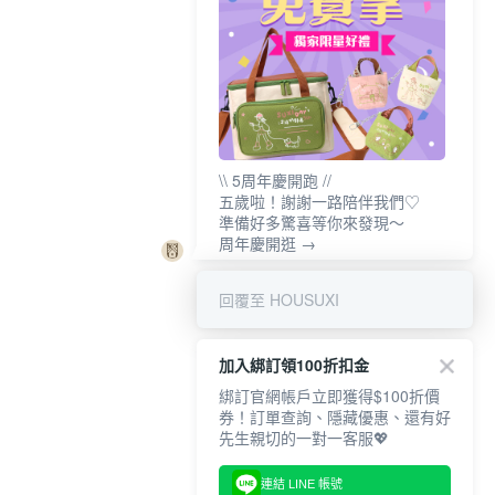
\\ 5周年慶開跑 //
五歲啦！謝謝一路陪伴我們♡
準備好多驚喜等你來發現～
周年慶開逛 →
回覆至 HOUSUXI
加入綁訂領100折扣金
綁訂官網帳戶立即獲得$100折價
券！訂單查詢、隱藏優惠、還有好
先生親切的一對一客服💖
連結 LINE 帳號