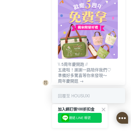
\\ 5周年慶開跑 //
五歲啦！謝謝一路陪伴我們♡
準備好多驚喜等你來發現～
周年慶開逛 →
回覆至 HOUSUXI
加入綁訂領100折扣金
連結 LINE 帳號