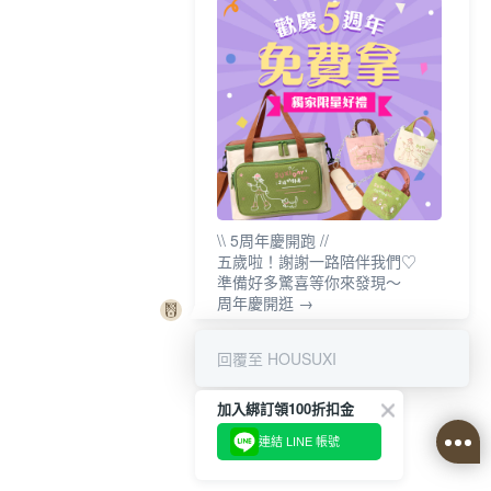
\\ 5周年慶開跑 //
五歲啦！謝謝一路陪伴我們♡
準備好多驚喜等你來發現～
周年慶開逛 →
回覆至 HOUSUXI
加入綁訂領100折扣金
連結 LINE 帳號